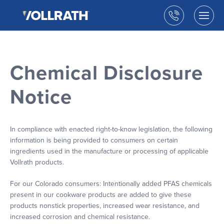
The
Skip
Vollrath
to
Call
Togg
Company,
the
men
us
LLC
main
open
content
Chemical Disclosure
Notice
In compliance with enacted right-to-know legislation, the following
information is being provided to consumers on certain
ingredients used in the manufacture or processing of applicable
Vollrath products.
For our Colorado consumers: Intentionally added PFAS chemicals
present in our cookware products are added to give these
products nonstick properties, increased wear resistance, and
increased corrosion and chemical resistance.