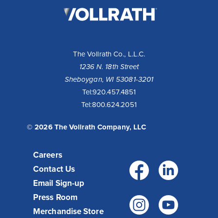
Vollrath
Company,
LLC
The Vollrath Co., L.L.C.
1236 N. 18th Street
Sheboygan, WI 53081-3201
Tel:
920.457.4851
Tel:
800.624.2051
© 2026 The Vollrath Company, LLC
Careers
Facebo
Link
Contact Us
Email Sign-up
Press Room
Instagr
You
Merchandise Store